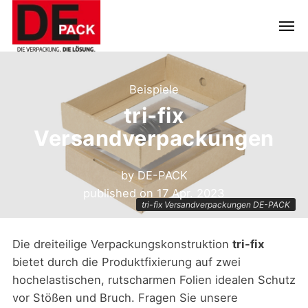
Beispiele
tri-fix
Versandverpackungen
by
DE-PACK
published on
17 Apr. 2023
tri-fix Versandverpackungen DE-PACK
Die dreiteilige Verpackungskonstruktion
tri-fix
bietet durch die Produktfixierung auf zwei
hochelastischen, rutscharmen Folien idealen Schutz
vor Stößen und Bruch. Fragen Sie unsere